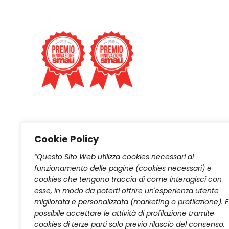
Archivi
Cookie Policy
Mondo Camerette Italia S.r.l.
Corso Trieste, 257 81100 Caserta
“Questo Sito Web utilizza cookies necessari al
funzionamento delle pagine (cookies necessari) e
Numero REA: CE - 352347
cookies che tengono traccia di come interagisci con
Partita IVA: 04754040618
esse, in modo da poterti offrire un'esperienza utente
info@mondocamerette.it
migliorata e personalizzata (marketing o profilazione). E
possibile accettare le attività di profilazione tramite
cookies di terze parti solo previo rilascio del consenso.