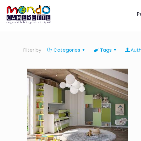
P
Filter by
Categories
Tags
Aut